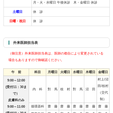
月・火・水曜日 午後休診 木・金曜日 休診
土曜日
休 診
日曜・祝日
休 診
外来医師担当表
（御注意）外来医師担当表は、医師の都合により変更されている
場合もありますので御確認ください。
午 前
科目
月曜日
火曜日
水曜日
木曜日
金曜日
村上/沼
9:00～12:00
田/枝村
(受付11：30ま
内 科
對 馬
枝 村
對 馬
沼 田
（交代
で）
制）
皮膚科のみ
循環器科
齋 藤
齋 藤
齋 藤
齋 藤
齋 藤
9:00～11:00