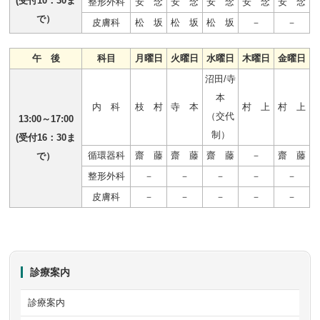
(受付10：30ま
整形外科
安 念
安 念
安 念
安 念
安 念
で）
皮膚科
松 坂
松 坂
松 坂
－
－
午 後
科目
月曜日
火曜日
水曜日
木曜日
金曜日
沼田/寺
本
内 科
枝 村
寺 本
村 上
村 上
（交代
13:00～17:00
制）
(受付16：30ま
循環器科
齋 藤
齋 藤
齋 藤
－
齋 藤
で）
整形外科
－
－
－
－
－
皮膚科
－
－
－
－
－
診療案内
診療案内